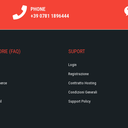
PHONE
+39 0781 1896444
RIE (FAQ)
SUPORT
Login
Registrazione
erce
Conttratto Hosting
Condizioni Generali
il
Support Policy