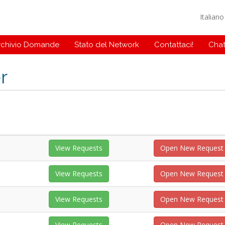
Italian
rchivio Domande
Stato del Network
Contattaci!
Chat
r