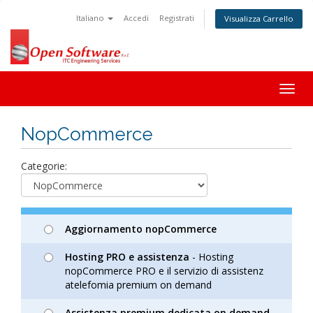
Italiano
Accedi
Registrati
Visualizza Carrello
Togg
navig
NopCommerce
Categorie:
Aggiornamento nopCommerce
Hosting PRO e assistenza
- Hosting
nopCommerce PRO e il servizio di assistenz
atelefomia premium on demand
Assistenza premium dedicata on demand