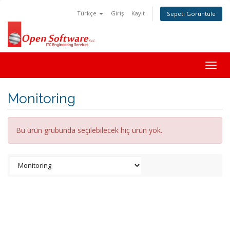
Türkçe
Giriş
Kayıt
Sepeti Görüntüle
Togg
navig
Monitoring
Bu ürün grubunda seçilebilecek hiç ürün yok.