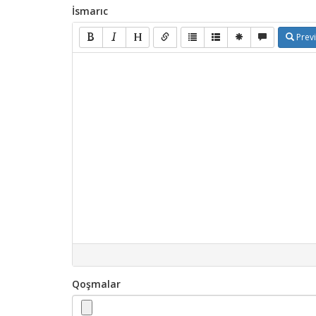
İsmarıc
Prev
Qoşmalar