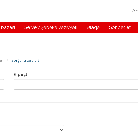
Az
 bazası
Server/Şəbəkə vəziyyəti
Əlaqə
Söhbət et
arı
Sorğunu təsdiqlə
E-poçt
k