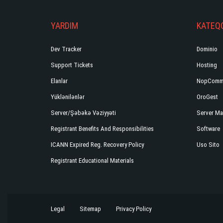
YARDIM
KATEQO
Dev Tracker
Dominio
Support Tickets
Hosting
Elanlar
NopComm
Yüklənilənlər
OroGest
Server/Şəbəkə Vəziyyəti
Server Ma
Registrant Benefits And Responsibilities
Software
ICANN Expired Reg. Recovery Policy
Uso Sito
Registrant Educational Materials
Legal
Sitemap
Privacy Policy