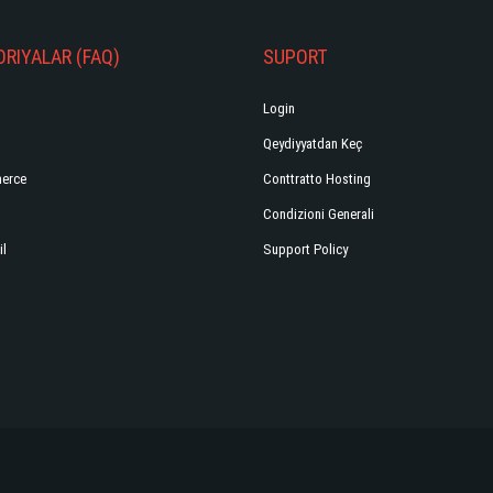
RIYALAR (FAQ)
SUPORT
Login
Qeydiyyatdan Keç
erce
Conttratto Hosting
Condizioni Generali
il
Support Policy