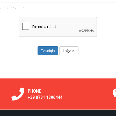
ar, .pdf, .doc, .docx
Ləğv et
PHONE
+39 0781 1896444