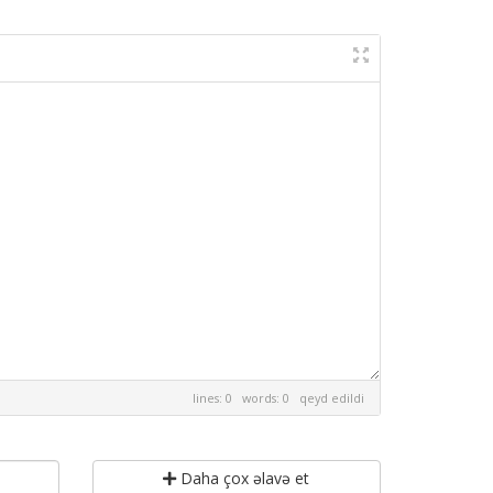
lines: 0 words: 0
qeyd edildi
Daha çox əlavə et