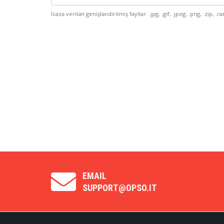
İcazə verilən genişləndirilmiş fayllar: .jpg, .gif, .jpeg, .png, .zip, .r
EMAIL
SUPPORT@OPSO.IT