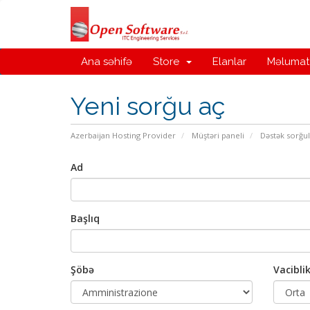
Ana səhifə
Store
Elanlar
Məlumat
Yeni sorğu aç
Azerbaijan Hosting Provider
Müştəri paneli
Dəstək sorğul
Ad
Başlıq
Şöbə
Vacibli