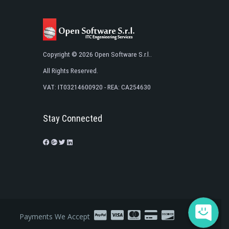
Copyright © 2026 Open Software S.r.l..
All Rights Reserved.
VAT: IT03214600920 - REA: CA254630
Stay Connected
Payments We Accept