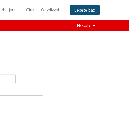
erbaijani
Giriş
Qeydiyyat
Səbətə bax
Hesab