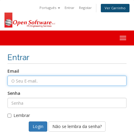
Português
Entrar
Registar
Ver Carrinho
Togg
navig
Entrar
Email
Senha
Lembrar
Não se lembra da senha?