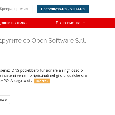
Креирај профил
Потрошувачка кошничка
ршка во живо
Ваша сметка
ругите со Open Software S.r.l.
 servizi DNS potrebbero funzionare a singhiozzo o
 i sistemi verranno ripristinati nel giro di qualche ora.
. A seguito di ...
Повеќе »
на »