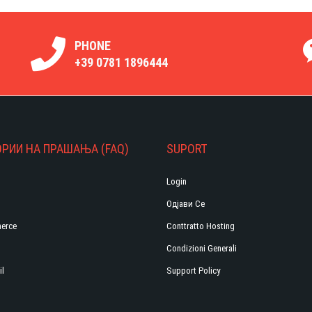
PHONE
+39 0781 1896444
ОРИИ НА ПРАШАЊА (FAQ)
SUPORT
Login
Одјави Се
erce
Conttratto Hosting
Condizioni Generali
il
Support Policy