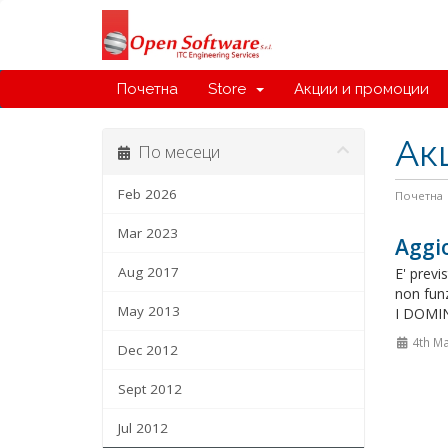
Почетна
Store
Акции и промоции
Ак
По месеци
Feb 2026
Почетна
Mar 2023
Aggi
Aug 2017
E' prev
non funz
May 2013
I DOMI
4th M
Dec 2012
Sept 2012
Jul 2012