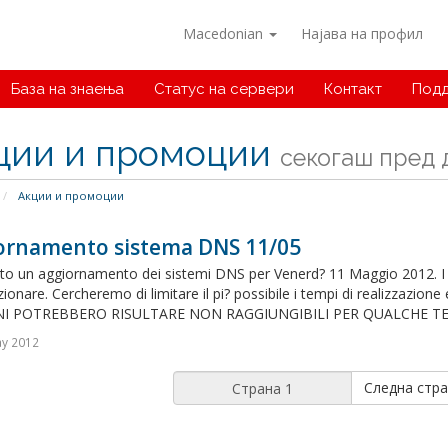
Macedonian
Најава на профил
База на знаења
Статус на сервери
Контакт
Подд
ции и промоции
секогаш пред д
Акции и промоции
ornamento sistema DNS 11/05
isto un aggiornamento dei sistemi DNS per Venerd? 11 Maggio 2012. I
ionare. Cercheremo di limitare il pi? possibile i tempi di realizzazione e
NI POTREBBERO RISULTARE NON RAGGIUNGIBILI PER QUALCHE TEMPO
ay 2012
Следна стра