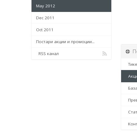
May 2012
Dec 2011
Oct 2011
Постари акции и промоции...
По
RSS канал
Тике
Акци
База
Пре
Стат
Конт