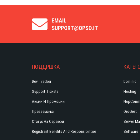
EMAIL
SUPPORT@OPSO.IT
ПОДДРШКА
КАТЕГ
Dev Tracker
Dominio
Support Tickets
Hosting
Акции И Промоции
NopComm
Превземања
OroGest
Статус На Сервери
Server Ma
Registrant Benefits And Responsibilities
Software