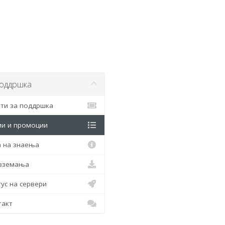
ддршка
ти за поддршка
и и промоции
 на знаења
вземања
ус на сервери
акт