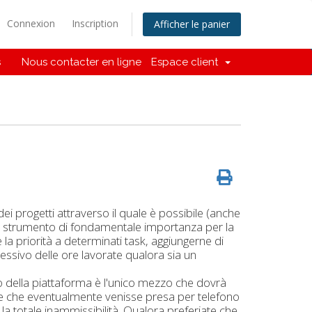
Connexion
Inscription
Afficher le panier
s
Nous contacter en ligne
Espace client
i progetti attraverso il quale è possibile (anche
 uno strumento di fondamentale importanza per la
 la priorità a determinati task, aggiungerne di
ssivo delle ore lavorate qualora sia un
zo della piattaforma è l'unico mezzo che dovrà
ione che eventualmente venisse presa per telefono
a totale inammissibilità. Qualora preferiate che