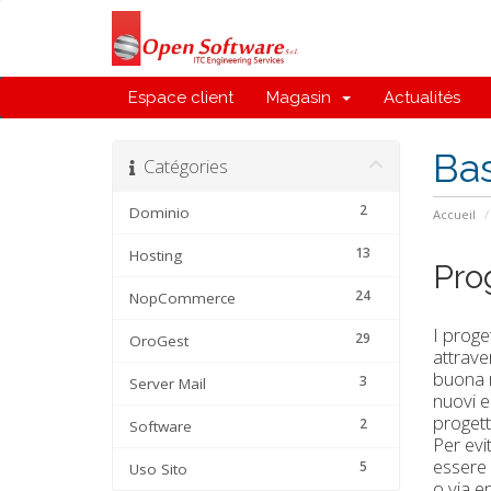
Espace client
Magasin
Actualités
Ba
Catégories
2
Dominio
Accueil
13
Hosting
Pro
24
NopCommerce
I proge
29
OroGest
attrave
buona r
3
Server Mail
nuovi e
progetto
2
Software
Per evi
essere 
5
Uso Sito
o via e