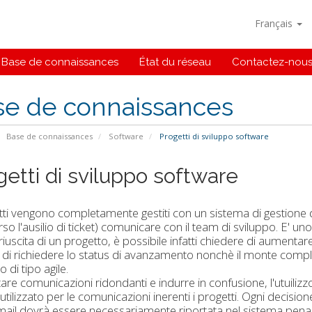
Français
Base de connaissances
État du réseau
Contactez-nou
se de connaissances
Base de connaissances
Software
Progetti di sviluppo software
getti di sviluppo software
tti vengono completamente gestiti con un sistema di gestione de
rso l'ausilio di ticket) comunicare con il team di sviluppo. E'
iuscita di un progetto, è possibile infatti chiedere di aumentare
 di richiedere lo status di avanzamento nonchè il monte comple
 di tipo agile.
tare comunicazioni ridondanti e indurre in confusione, l'utuiliz
utilizzato per le comunicazioni inerenti i progetti. Ogni decis
mail dovrà essere necessariamente riportata nel sistema pena l