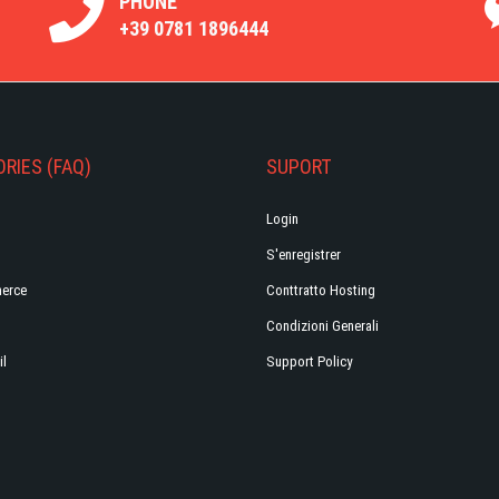
PHONE
+39 0781 1896444
RIES (FAQ)
SUPORT
Login
S'enregistrer
erce
Conttratto Hosting
Condizioni Generali
il
Support Policy