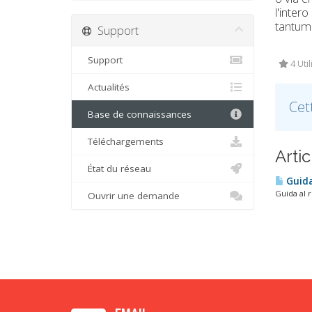
l'inter
tantum
Support
Support
4 Util
Actualités
Cet
Base de connaissances
Téléchargements
Arti
État du réseau
Guida
Guida al r
Ouvrir une demande