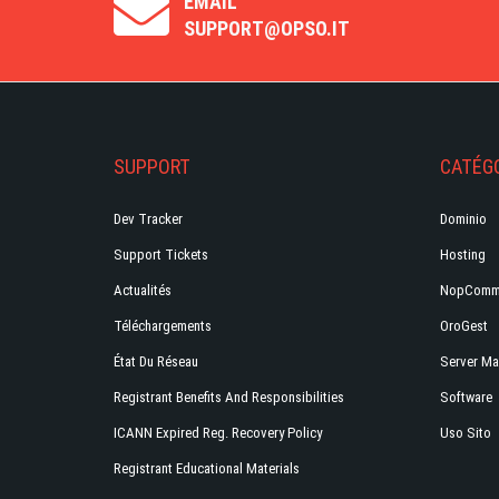
EMAIL
SUPPORT@OPSO.IT
SUPPORT
CATÉGO
Dev Tracker
Dominio
Support Tickets
Hosting
Actualités
NopComm
Téléchargements
OroGest
État Du Réseau
Server Ma
Registrant Benefits And Responsibilities
Software
ICANN Expired Reg. Recovery Policy
Uso Sito
Registrant Educational Materials