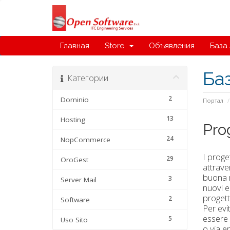
Главная
Store
Объявления
База
Ба
Категории
2
Dominio
Портал
13
Hosting
Pro
24
NopCommerce
I proge
29
OroGest
attrave
buona r
3
Server Mail
nuovi e
progetto
2
Software
Per evi
essere 
5
Uso Sito
o via e