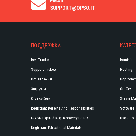
EMAIL
SUPPORT@OPSO.IT
ПОДДЕРЖКА
КАТЕГО
Dev Tracker
Dominio
Support Tickets
Hosting
Объявления
NopComm
Загрузки
OroGest
Статус Сети
Server Ma
Registrant Benefits And Responsibilities
Software
ICANN Expired Reg. Recovery Policy
Uso Sito
Registrant Educational Materials