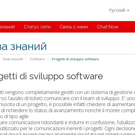
Русский
 знаний
Статус сети
Связь с нами
Chat Now
за знаний
База знаний
Software
Progetti di sviluppo software
getti di sviluppo software
tti vengono completamente gestiti con un sistema di gestione de
rso l'ausilio di ticket) comunicare con il team di sviluppo. E'
iuscita di un progetto, è possibile infatti chiedere di aumentare
 di richiedere lo status di avanzamento nonchè il monte comple
 di tipo agile.
tare comunicazioni ridondanti e indurre in confusione, l'utuiliz
utilizzato per le comunicazioni inerenti i progetti. Ogni decis
mail dovrà essere necessariamente riportata nel sistema pena l