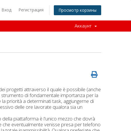
Вход
Регистрация
Просмотр корзины
Аккаунт
i progetti attraverso il quale è possibile (anche
 uno strumento di fondamentale importanza per la
 la priorità a determinati task, aggiungerne di
ssivo delle ore lavorate qualora sia un
zo della piattaforma è l'unico mezzo che dovrà
ione che eventualmente venisse presa per telefono
a totale inammissibilità. Qualora preferiate che