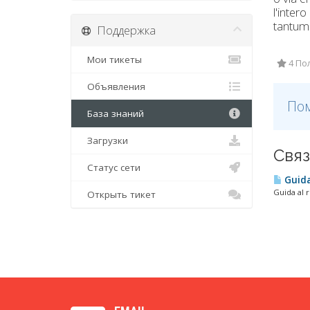
l'inter
tantum
Поддержка
Мои тикеты
4 По
Объявления
Пом
База знаний
Загрузки
Связ
Статус сети
Guida
Guida al r
Открыть тикет