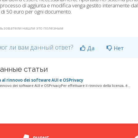
o processo di aggiunta e modifica venga gestito interamente dal
 di 50 euro per ogni documento.
льзователи нашли это полезным
ог ли вам данный ответ?
Да
Нет
анные статьи
 al rinnovo dei software AUI e OSPrivacy
innovo dei software AUI e OSPrivacyPer effettuare il rinnovo della licenza, è...