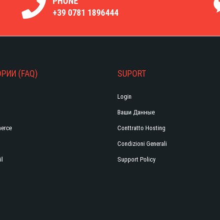
PHONE
+39 0781 1896444
РИИ (FAQ)
SUPORT
Login
Ваши Данные
erce
Conttratto Hosting
Condizioni Generali
il
Support Policy